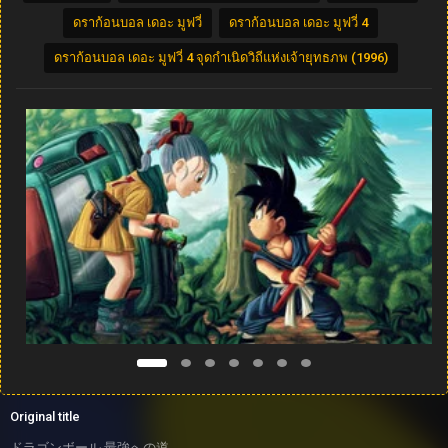
ดราก้อนบอล เดอะ มูฟวี่
ดราก้อนบอล เดอะ มูฟวี่ 4
ดราก้อนบอล เดอะ มูฟวี่ 4 จุดกำเนิดวิถีแห่งเจ้ายุทธภพ (1996)
Original title
ドラゴンボール 最強への道