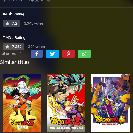
IMDb Rating
7.2
3,345 votes
TMDb Rating
7.359
390 votes
Shared
1
Similar titles