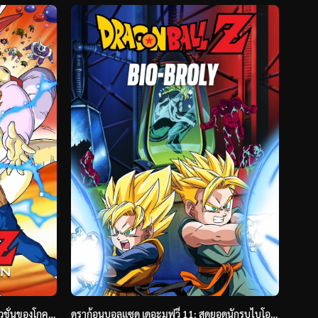
ดราก้อนบอลแซด เดอะมูฟวี่ 12: การฟิวชั่นของโกคูและเบจิต้า (1995) Dragon Ball Z: Fusion Reborn
ดราก้อนบอลแซด เดอะมูฟวี่ 11: สุดยอดนักรบไบโอโบรลี่ (1994) Dragon Ball Z: Bio-Broly