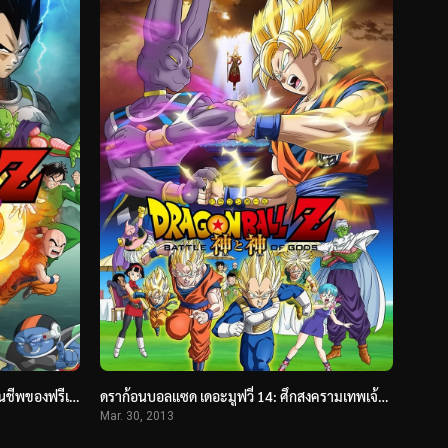
ดราก้อนบอลแซด เดอะมูฟวี่ 15: การคืนชีพของฟรีเซอร์ (2015) Dragon Ball Z: Resurrection ‘F’
ดราก้อนบอลแซด เดอะมูฟวี่ 14: ศึกสงครามเทพเจ้า (2013) Dragon Ball Z: Battle of Gods
Mar. 30, 2013