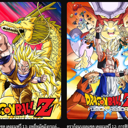
ดราก้อนบอลแซด เดอะมูฟวี่ 13: ฤทธิ์หมัดมังกรถล่มโลก (1995) Dragon Ball Z: Wrath of the Dragon