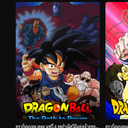
ดราก้อนบอล เดอะ มูฟวี่ 4 จุดกำเนิดวิถีแห่งเจ้ายุทธภพ (1996) Dragon Ball The Path to Power