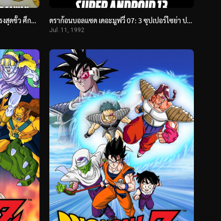
ดราก้อนบอลแซด เดอะมูฟวี่ 08: ร้อนแรงสุดขั้ว ศึกระเบิดซุปเปอร์ไซย่า (1993) Dragon Ball Z: Broly – The Legendary Super Saiyan
ดราก้อนบอลแซด เดอะมูฟวี่ 07: 3 ซุปเปอร์ไซย่า ปะทะ มนุษย์ดัดแปลง (1992) Dragon Ball Z: Super Android 13!
Jul. 11, 1992