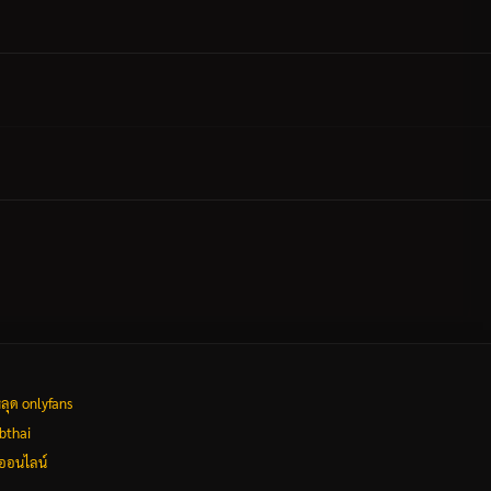
ลุด onlyfans
ubthai
งออนไลน์