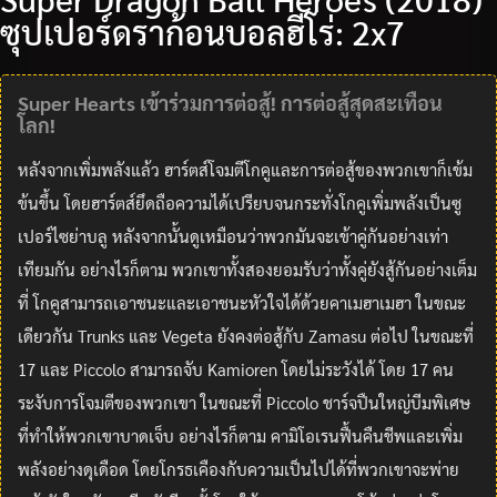
ซุปเปอร์ดราก้อนบอลฮีโร่: 2x7
Super Hearts เข้าร่วมการต่อสู้! การต่อสู้สุดสะเทือน
โลก!
หลังจากเพิ่มพลังแล้ว ฮาร์ตส์โจมตีโกคูและการต่อสู้ของพวกเขาก็เข้ม
ข้นขึ้น โดยฮาร์ตส์ยึดถือความได้เปรียบจนกระทั่งโกคูเพิ่มพลังเป็นซู
เปอร์ไซย่าบลู หลังจากนั้นดูเหมือนว่าพวกมันจะเข้าคู่กันอย่างเท่า
เทียมกัน อย่างไรก็ตาม พวกเขาทั้งสองยอมรับว่าทั้งคู่ยังสู้กันอย่างเต็ม
ที่ โกคูสามารถเอาชนะและเอาชนะหัวใจได้ด้วยคาเมฮาเมฮา ในขณะ
เดียวกัน Trunks และ Vegeta ยังคงต่อสู้กับ Zamasu ต่อไป ในขณะที่
17 และ Piccolo สามารถจับ Kamioren โดยไม่ระวังได้ โดย 17 คน
ระงับการโจมตีของพวกเขา ในขณะที่ Piccolo ชาร์จปืนใหญ่บีมพิเศษ
ที่ทำให้พวกเขาบาดเจ็บ อย่างไรก็ตาม คามิโอเรนฟื้นคืนชีพและเพิ่ม
พลังอย่างดุเดือด โดยโกรธเคืองกับความเป็นไปได้ที่พวกเขาจะพ่าย