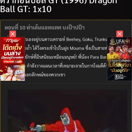
Ball GT: 1x10
ตอนที่ 10 ท่าเต้นแอทแทค บงป็าปป้า
เมื่อพบว่าตัวเองอยู่บนดาวเคราะห์ Beehey, Goku, Trunks และ Pan
ที่เต็มไปด้วยถ้ำ ได้วิ่งตรงเข้าไปในฝูง Mouma ซึ่งเป็นสายพันธุ์คล้าย
แมลงขนาดยักษ์ที่มีรสนิยมเหมือนมนุษย์! พี่น้อง Para Bara ที่ซ่อนตัว
อยู่ในเงามืด กำลังวางแผนเวลาที่เหมาะเจาะในการโจมตีด้วยสไตล์การ
เต้นอันเป็นเอกลักษณ์ของพวกเขา