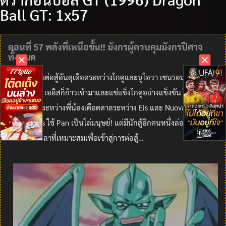
Ball GT: 1x57
ตอนที่ 57 พลังที่เหนือขั้น!! มังกรผู้ควบคุมมังกรปีศาจ
ทั้งหมด
หลังจากการต่อสู้อันดุเดือดระหว่างโกคูและนูโอวา เชนรอน มังกร 3
ดาวเจ้าเล่ห์ เออิสก็ก้าวเข้ามาและแช่แข็งโกคูอย่างแข็งขัน ในขณะที่
การแข่งขันระหว่างพี่น้องเดือดดาลระหว่าง Eis และ Nuova โกคูก็โต้
กลับเมื่อ Eis ใช้ Pan เป็นโล่มนุษย์! แต่มีนักสู้อีกคนหนึ่งล่ออยู่ใน
เงามืด รอเวลาที่เหมาะสมเพื่อเข้าสู่การต่อสู้…