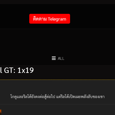
ติดตาม Telegram
ALL
l GT: 1x19
โกคูและริลโด้ยังคงต่อสู้ต่อไป แต่ริลโด้เปิดเผยพลังลับของเขา