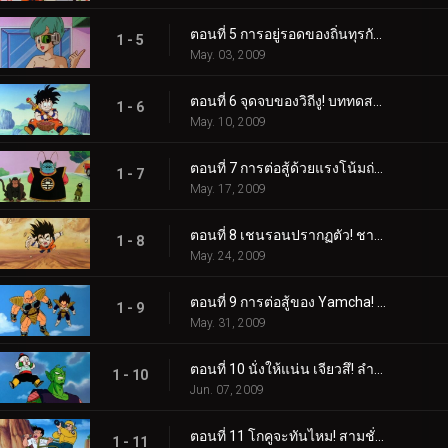
ตอนที่ 5 การอยู่รอดของถิ่นทุรกันดาร! คืนเดือนหงายปลุกโกฮัง!
1 - 5
May. 03, 2009
ตอนที่ 6 จุดจบของวิถีงู! บททดสอบอันแปลกประหลาดของราชาไค!
1 - 6
May. 10, 2009
ตอนที่ 7 การต่อสู้ด้วยแรงโน้มถ่วงสิบเท่า! โกคูแข่งกับเวลา!
1 - 7
May. 17, 2009
ตอนที่ 8 เชนรอนปรากฏตัว! ชาวไซย่ามาถึงเร็วกว่าที่คาด!
1 - 8
May. 24, 2009
ตอนที่ 9 การต่อสู้ของ Yamcha! ไซบาเมนผู้น่ากลัว!
1 - 9
May. 31, 2009
ตอนที่ 10 นั่งให้แน่น เจียวสึ! ลำแสงไตรบีมกรีดร้องของเทียน!
1 - 10
Jun. 07, 2009
ตอนที่ 11 โกคูจะทันไหม! สามชั่วโมงจนกว่าการต่อสู้จะดำเนินต่อ!
1 - 11