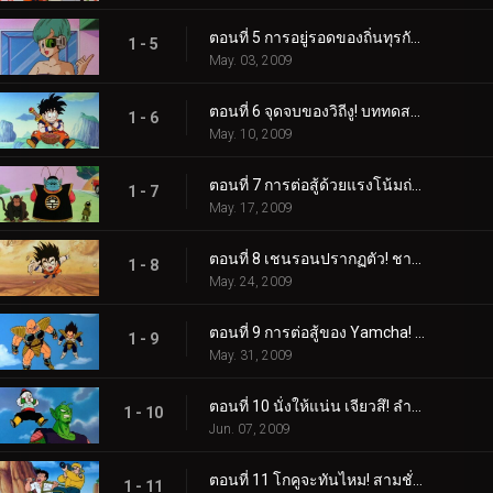
ตอนที่ 5 การอยู่รอดของถิ่นทุรกันดาร! คืนเดือนหงายปลุกโกฮัง!
1 - 5
May. 03, 2009
ตอนที่ 6 จุดจบของวิถีงู! บททดสอบอันแปลกประหลาดของราชาไค!
1 - 6
May. 10, 2009
ตอนที่ 7 การต่อสู้ด้วยแรงโน้มถ่วงสิบเท่า! โกคูแข่งกับเวลา!
1 - 7
May. 17, 2009
ตอนที่ 8 เชนรอนปรากฏตัว! ชาวไซย่ามาถึงเร็วกว่าที่คาด!
1 - 8
May. 24, 2009
ตอนที่ 9 การต่อสู้ของ Yamcha! ไซบาเมนผู้น่ากลัว!
1 - 9
May. 31, 2009
ตอนที่ 10 นั่งให้แน่น เจียวสึ! ลำแสงไตรบีมกรีดร้องของเทียน!
1 - 10
Jun. 07, 2009
ตอนที่ 11 โกคูจะทันไหม! สามชั่วโมงจนกว่าการต่อสู้จะดำเนินต่อ!
1 - 11