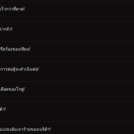
็วกว่าที่คาด!
่ากลัว!
กรีดร้องของเทียน!
การต่อสู้จะดำเนินต่อ!
ุเดือดของโกคู!
ต้า!
ยนแปลงอันเลวร้ายของเบจิต้า!