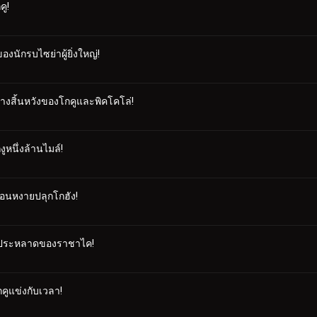
คู!
งนักรบไซย่าผู้ยิ่งใหญ่!
่างสิ้นหวังของโกคูและพิคโคโล่!
งูหนึ่งล้านไมล์!
ดือนหงายปลุกโกฮัง!
ปลกประหลาดของราชาไค!
กคูแข่งกับเวลา!