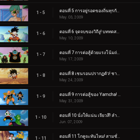
ตอนที่ 5 การอยู่รอดของถิ่นทุรกันดาร! คืนเดือนหงายปลุกโกฮัง!
1 - 5
May. 03, 2009
ตอนที่ 6 จุดจบของวิถีงู! บททดสอบอันแปลกประหลาดของราชาไค!
1 - 6
May. 10, 2009
ตอนที่ 7 การต่อสู้ด้วยแรงโน้มถ่วงสิบเท่า! โกคูแข่งกับเวลา!
1 - 7
May. 17, 2009
ตอนที่ 8 เชนรอนปรากฏตัว! ชาวไซย่ามาถึงเร็วกว่าที่คาด!
1 - 8
May. 24, 2009
ตอนที่ 9 การต่อสู้ของ Yamcha! ไซบาเมนผู้น่ากลัว!
1 - 9
May. 31, 2009
ตอนที่ 10 นั่งให้แน่น เจียวสึ! ลำแสงไตรบีมกรีดร้องของเทียน!
1 - 10
Jun. 07, 2009
ตอนที่ 11 โกคูจะทันไหม! สามชั่วโมงจนกว่าการต่อสู้จะดำเนินต่อ!
1 - 11