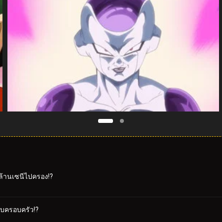
ยล้านเซนีไปครอง!?
กับครอบครัว!?