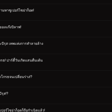
ตามหาซูเปอร์ไซย่าก็อด!
ของแก๊งปิลาฟ!
บีรุส เทพแห่งการทำลายล้าง
ธ! ปาร์ตี้วันเกิดแสนตื่นเต้น
ต้าโกรธจนเปลี่ยนร่าง!?
ีรุส!?
ูเปอร์ไซย่าก็อดก็ถือกำเนิดแล้ว!