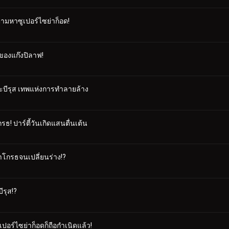
ตามหาซูเปอร์ไซย่าก็อด!
ของแก๊งปิลาฟ!
บีรุส เทพแห่งการทำลายล้าง
ธ! ปาร์ตี้วันเกิดแสนตื่นเต้น
ต้าโกรธจนเปลี่ยนร่าง!?
ีรุส!?
ูเปอร์ไซย่าก็อดก็ถือกำเนิดแล้ว!