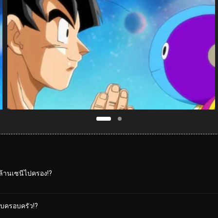
ยล้านเซนีไปครอง!?
กับครอบครัว!?