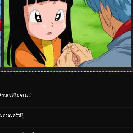
ยล้านเซนีไปครอง!?
กับครอบครัว!?