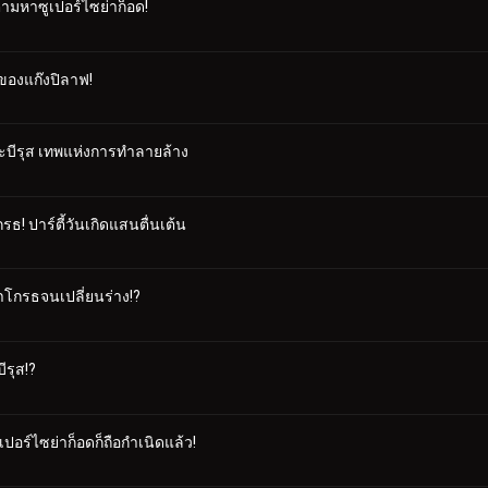
ตามหาซูเปอร์ไซย่าก็อด!
ของแก๊งปิลาฟ!
บีรุส เทพแห่งการทำลายล้าง
ธ! ปาร์ตี้วันเกิดแสนตื่นเต้น
ต้าโกรธจนเปลี่ยนร่าง!?
ีรุส!?
ูเปอร์ไซย่าก็อดก็ถือกำเนิดแล้ว!