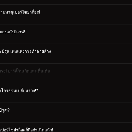
ตามหาซูเปอร์ไซย่าก็อด!
ของแก๊งปิลาฟ!
บีรุส เทพแห่งการทำลายล้าง
ธ! ปาร์ตี้วันเกิดแสนตื่นเต้น
ต้าโกรธจนเปลี่ยนร่าง!?
ีรุส!?
ูเปอร์ไซย่าก็อดก็ถือกำเนิดแล้ว!