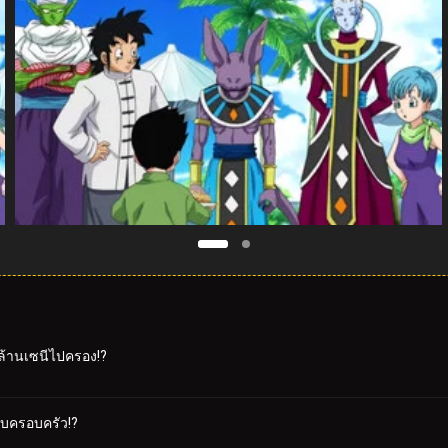
ยล้านเซนีไปครอง!?
กับครอบครัว!?