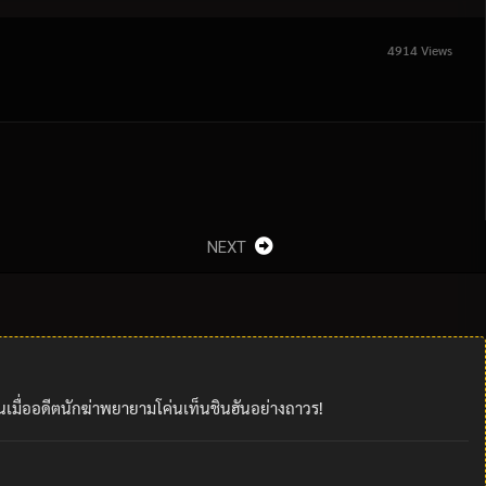
4914 Views
NEXT
ึ้นเมื่ออดีตนักฆ่าพยายามโค่นเท็นชินฮันอย่างถาวร!