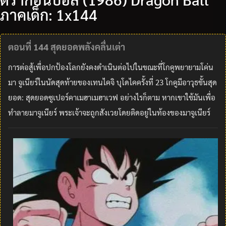
ภาคเด็ก: 1x144
ตอนที่ 144 สุดยอดพลังคลื่นเต่า
การต่อสู้เพื่อปกป้องโลกยังคงดำเนินต่อไปในขณะที่โกคูพยายามโค่น
มา จูเนียร์ในนัดสุดท้ายของเทนไคจิ บุโดไคครั้งที่ 23 โกคูมีอาวุธขั้นสุด
ยอด: สุดยอดซูเปอร์คาเมฮาเมฮาเวฟ อย่างไรก็ตาม หากเขาใช้มันเพื่อ
ทำลายมาจูเนียร์ พระเจ้าจะถูกสังเวยโดยติดอยู่ในท้องของมาจูเนียร์