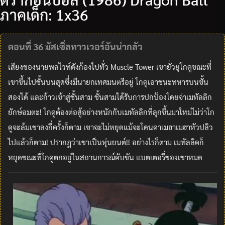
ภาคเด็ก: 1x36
ตอนที่ 36 มัสเซิ่ลทาวเวอร์อันน่ากลัว
เสียงของนายพลไวท์ดังก้องไปทั่ว Muscle Tower เขายั่วยุโกคูขณะที่
เขาขึ้นไปชั้นบนสุดซึ่งมีนายกเทศมนตรีอยู่ โกคูเอาชนะทหารบนชั้น
สองได้ และก้าวเข้าสู่ชั้นสาม ชั้นสามได้รับการปกป้องโดยจ่าเมทัลลิก
ยักษ์อมตะ! โกคูต้องต่อสู้อย่างหนักกับเมทัลลิกที่ลุกขึ้นมาใหม่ไม่ว่าโก
คูจะล้มเขาลงกี่ครั้งก็ตาม เขาจะไม่หยุดแม้จะโดนคาเมฮาเมฮาหัวปลิว
ไปแล้วก็ตาม! ปรากฎว่าเขาเป็นหุ่นยนต์!! อย่างไรก็ตาม เมทัลลิคก็
หยุดขณะที่โกคูตกอยู่ในสถานการณ์คับขัน แบตเตอรี่ของเขาหมด