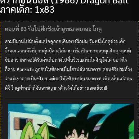
ภาคเด็ก: 1x83
ตอนที่ 83 รีบไปศึกชิงเจ้ายุทธภพเถอะ โกคู
สามปีผ่านไปนับตั้งแต่โกคูออกเดินทางฝึกฝน วันหนึ่งโกคูช่วยเด็ก
จิ้งจอกคอนคิจิที่ถูกกลุ่มปีศาจไล่ตาม เพื่อเป็นการขอบคุณโกคู คอนคิ
จิบอกว่าเขาจะได้รับค่าเดินทางไปที่บริเวณเท็นไคจิ บุโดไค อย่างไร
ก็ตาม Konkichi ถูกจับในข้อหาเป็นโจรปล้นธนาคาร! คอนคิจิประท้วง
ว่าแม้เขาอาจเป็นขโมย แต่เขาไม่ใช่โจรปล้นธนาคาร! เพื่อเห็นแก่คอน
คิจิ โกคูทำหน้าที่จับอาชญากรตัวจริงได้อย่างยอดเยี่ยม!!