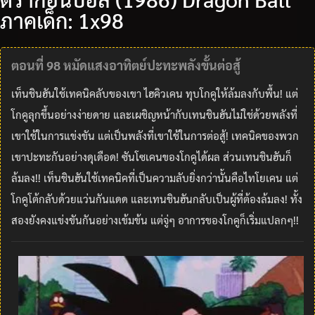
ภาคเด็ก: 1x98
ตอนที่ 98 หมัดแสงอาทิตย์ปะทะพลังขั้นต่อสู้
เท็นชินฮันใช้เทคนิคลับของเขา ไฮคิวเคน ทุบโกคูให้ล้มลงกับพื้น! แต่
โกคูลุกขึ้นอย่างง่ายดาย และเผชิญหน้ากับเทนชินฮันไม่ใช่ด้วยพลังที่
เขาใช้ในการแข่งขัน แต่เป็นพลังที่เขาใช้ในการต่อสู้! เทคนิคของพวก
เขาปะทะกันอย่างดุเดือด! ซันโซเคนของโกคูได้ผล ส่วนเทนชินฮันก็
ล้มลง!! เท็นชินฮันใช้เทคนิคที่เป็นความลับยิ่งกว่านั้นคือไทโยเคน แต่
โกคูโต้กลับด้วยแว่นกันแดด และเทนชินฮันกลับเป็นผู้ที่ต้องล้มลง! ทั้ง
สองยังคงแข่งขันกันอย่างเข้มข้น แต่จู่ๆ อาการของโกคูก็เริ่มแปลกๆ!!