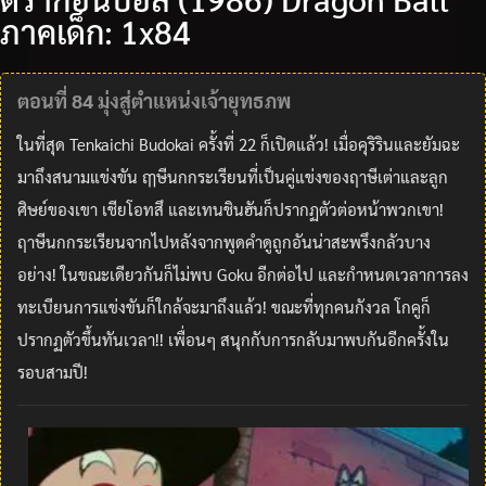
ภาคเด็ก: 1x84
ตอนที่ 84 มุ่งสู่ตำแหน่งเจ้ายุทธภพ
ในที่สุด Tenkaichi Budokai ครั้งที่ 22 ก็เปิดแล้ว! เมื่อคุริรินและยัมฉะ
มาถึงสนามแข่งขัน ฤๅษีนกกระเรียนที่เป็นคู่แข่งของฤาษีเต่าและลูก
ศิษย์ของเขา เชียโอทสึ และเทนชินฮันก็ปรากฏตัวต่อหน้าพวกเขา!
ฤาษีนกกระเรียนจากไปหลังจากพูดคำดูถูกอันน่าสะพรึงกลัวบาง
อย่าง! ในขณะเดียวกันก็ไม่พบ Goku อีกต่อไป และกำหนดเวลาการลง
ทะเบียนการแข่งขันก็ใกล้จะมาถึงแล้ว! ขณะที่ทุกคนกังวล โกคูก็
ปรากฏตัวขึ้นทันเวลา!! เพื่อนๆ สนุกกับการกลับมาพบกันอีกครั้งใน
รอบสามปี!